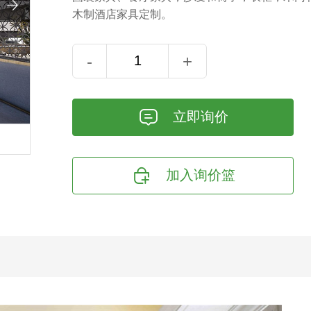

木制酒店家具定制。
-
+
𐄰
立即询价

加入询价篮