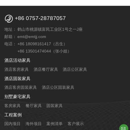

+86 0757-28787057
地址：
鹤山市桃源镇富民工业区1号之一J座
邮箱：
emt@emtjj.com
电话：
+86 18098161417（吕生）
+86 13501474044（张小姐）
酒店活动家具
酒店客房家具
酒店餐厅家具
酒店公区家具
酒店固装家具
酒店客房固装家具
酒店公区固装家具
别墅豪宅家具
客房家具
餐厅家具
固装家具
工程案例
国内项目
海外项目
案例清单
客户展示
